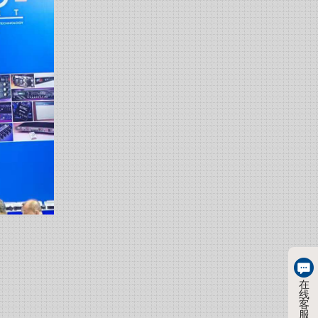
在
线
客
服