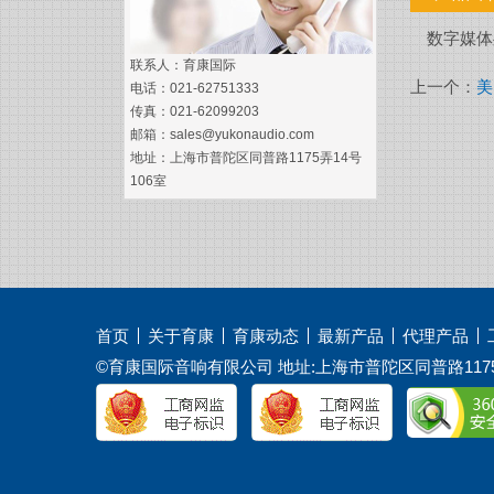
数字媒体
联系人：育康国际
上一个：
美
电话：021-62751333
传真：021-62099203
邮箱：sales@yukonaudio.com
地址：上海市普陀区同普路1175弄14号
106室
首页
关于育康
育康动态
最新产品
代理产品
©育康国际音响有限公司 地址:上海市普陀区同普路1175弄14号10