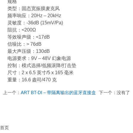
规格
类型：固态宽振膜麦克风
频率响应：20Hz – 20kHz
灵敏度：-36dB (15mV/Pa)
阻抗：<200Ω
等效噪声级：<17dB
信噪比：> 76dB
最大声压级：130dB
电源要求：9V – 48V 幻象电源
控制：模式选择/低频滚降/打击垫
尺寸：2 x 6.5 英寸/5 x 165 毫米
重量：16.6 盎司/470 克
上一个：
ART BT-DI – 带隔离输出的蓝牙直接盒
下一个：没有了
首页