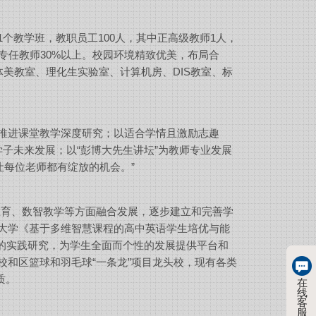
1
个教学班，教职员工
100
人，其中正高级教师
1
人，
专任教师
30%
以上。校园环境精致优美，布局合
体美教室、理化生实验室、计算机房、
DIS
教室、标
题推进课堂教学深度研究；以适合学情且激励志趣
子未来发展；以“彭博大先生讲坛”为教师专业发展
让每位老师都有绽放的机会。”
教育、数智教学等方面融合发展，逐步建立和完善学
语大学《基于多维智慧课程的高中英语学生培优与能
的实践研究，为学生全面而个性的发展提供平台和
校和区篮球和羽毛球“一条龙”项目龙头校，现有各类
质。
在
线
客
服