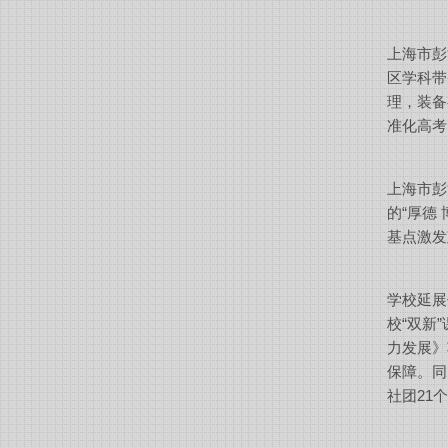
上海市彭
区学科带
理，装备
准化高考
上海市彭
的“厚德
基点激发
学校延展
校“双新
力发展》
保障。同
社团
21
个