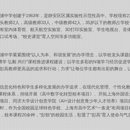
浦中学创建于
1963
年，是静安区区属实验性示范性高中。学校现有
2
头教师
2
人，高级教师
33
人，中级教师
42
人，
35
岁以下的教师占学校
有室内体育馆、航天航空实验室、
3D
打印实验室、学生电视台、音
口试考场、“校史课堂”育人空间等多功能室。
浦中学紧紧围绕“以人为本、和谐发展”的办学理念，以学校龙头课
 博学 弘毅 尚行”课程推进课程建设；以学生多彩的
N
项学习经历促进学
彭高教师更高远的追求和行动；力求“让每位学生都有出彩的舞台，
信息化特色和学生多样化发展的办学追求，在现代化管理、个性化
”课程体系，持续开展《高中数字化转型校本项目》、开拓上海外国
项目、同济大学设计创意学院《
AI+
设计创意青少年人才培养》项目
时，作为全国校园足球特色学校、上海市高中艺术“一条龙”布局项目
，校本课程
20
余种，“彭勃”的校园生活，彰显了“彭高”育人使命与气