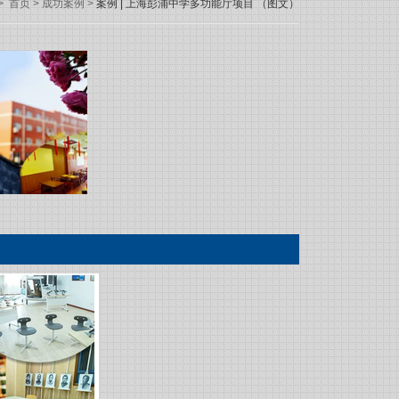
>
首页
>
成功案例
>
案例 | 上海彭浦中学多功能厅项目 （图文）