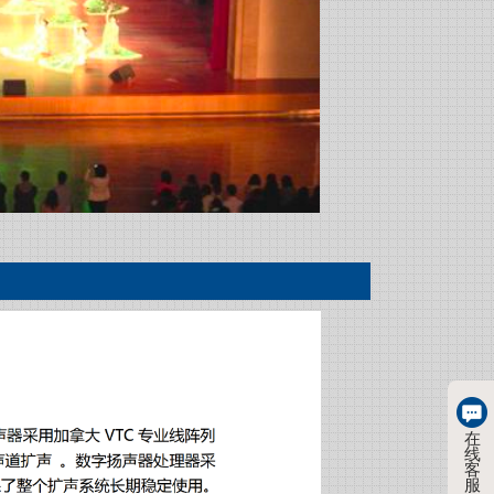
在
线
客
服