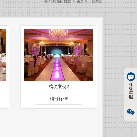
您现在的位置
>
首页
>
工程案例
在
成功案例2
线
客
服
相册详情